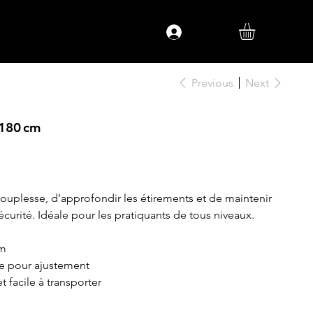
Log In
Previous
Next
 180 cm
souplesse, d’approfondir les étirements et de maintenir
écurité. Idéale pour les pratiquants de tous niveaux.
cm
de pour ajustement
t facile à transporter