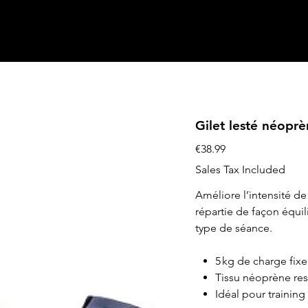
Gilet lesté néoprè
Price
€38.99
Sales Tax Included
Améliore l’intensité d
répartie de façon équil
type de séance.
5 kg de charge fixe
Tissu néoprène res
Idéal pour trainin