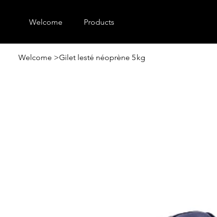
Welcome
Products
Welcome
>
Gilet lesté néoprène 5 kg