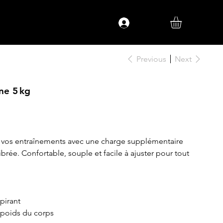
Log In
Previous
Next
ne 5 kg
e vos entraînements avec une charge supplémentaire
ibrée. Confortable, souple et facile à ajuster pour tout
pirant
g poids du corps