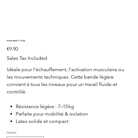
Power Band 7–15 kg
Price
€9.90
Sales Tax Included
Idéale pour l’échauffement, l’activation musculaire ou
les mouvements techniques. Cette bande légère
convient à tous les niveaux pour un travail fluide et
contrôlé.
Résistance légère : 7–15 kg
Parfaite pour mobilité & isolation
Latex solide et compact
Quantity