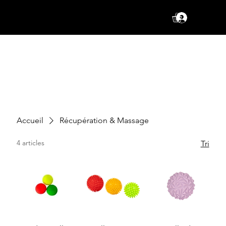
Se conne
Accueil
Récupération & Massage
4 articles
Tri