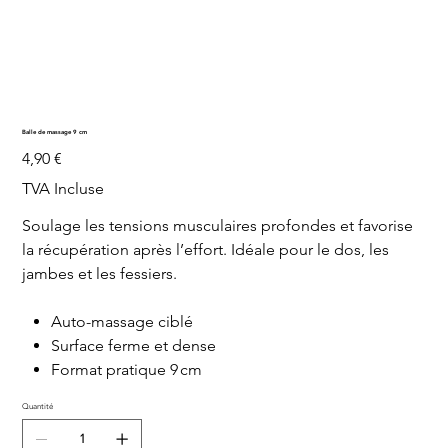
Balle de massage 9 cm
Prix
4,90 €
TVA Incluse
Soulage les tensions musculaires profondes et favorise
la récupération après l’effort. Idéale pour le dos, les
jambes et les fessiers.
Auto-massage ciblé
Surface ferme et dense
Format pratique 9 cm
Quantité