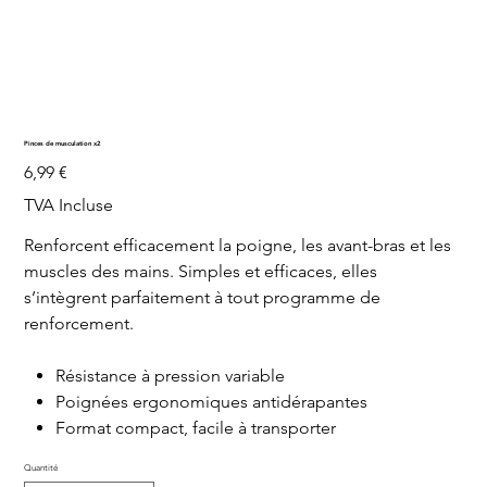
Pinces de musculation x2
Prix
6,99 €
TVA Incluse
Renforcent efficacement la poigne, les avant-bras et les
muscles des mains. Simples et efficaces, elles
s’intègrent parfaitement à tout programme de
renforcement.
Résistance à pression variable
Poignées ergonomiques antidérapantes
Format compact, facile à transporter
Quantité