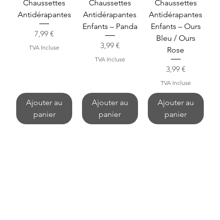
Chaussettes
Chaussettes
Chaussettes
Antidérapantes
Antidérapantes
Antidérapantes
Enfants – Panda
Enfants – Ours
Prix
7,99 €
Bleu / Ours
Prix
3,99 €
TVA Incluse
Rose
TVA Incluse
Prix
3,99 €
TVA Incluse
Ajouter au
Ajouter au
Ajouter au
panier
panier
panier