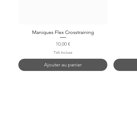
Maniques Flex Crosstraining
Prix
10,00 €
TVA Incluse
Ajouter au panier