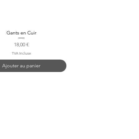
Gants en Cuir
Prix
18,00 €
TVA Incluse
Ajouter au panier