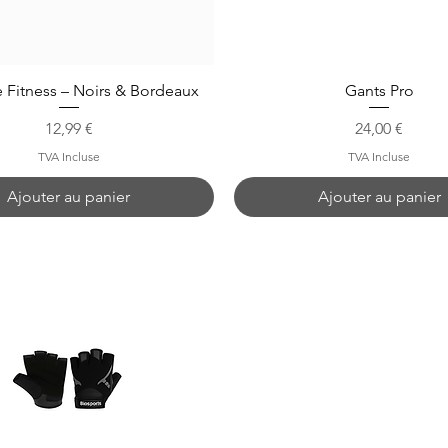
 Fitness – Noirs & Bordeaux
Gants Pro
Prix
Prix
12,99 €
24,00 €
TVA Incluse
TVA Incluse
Ajouter au panier
Ajouter au panier