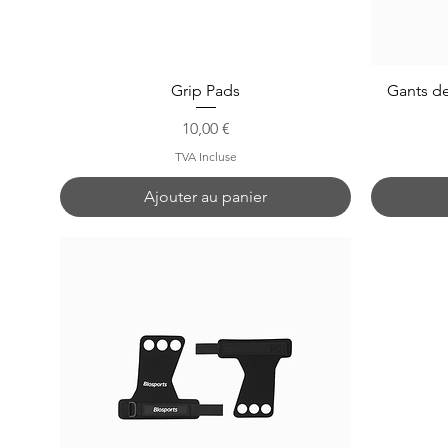
Grip Pads
Gants de
Prix
10,00 €
TVA Incluse
Ajouter au panier